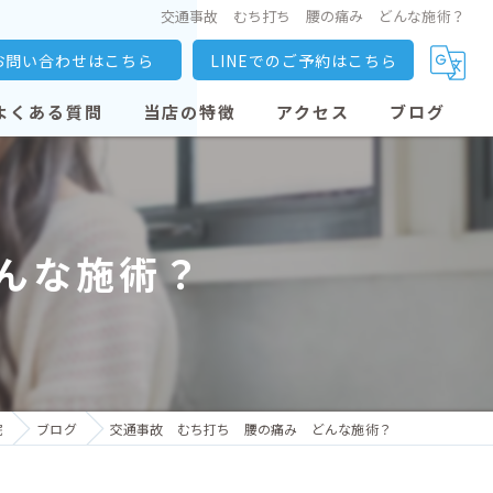
交通事故 むち打ち 腰の痛み どんな施術？
お問い合わせはこちら
LINEでのご予約はこちら
よくある質問
当店の特徴
アクセス
ブログ
大善寺駅の整骨院
交通事故
んな施術？
骨盤矯正
産後矯正
猫背
院
ブログ
交通事故 むち打ち 腰の痛み どんな施術？