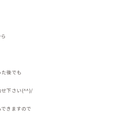
から
った後でも
下さい(^^)/
もできますので