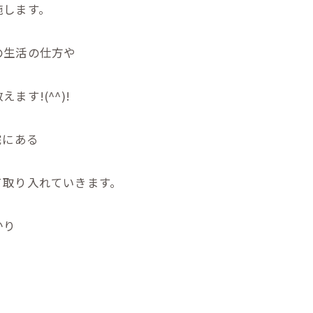
施します。
の生活の仕方や
す!(^^)!
院にある
て取り入れていきます。
かり