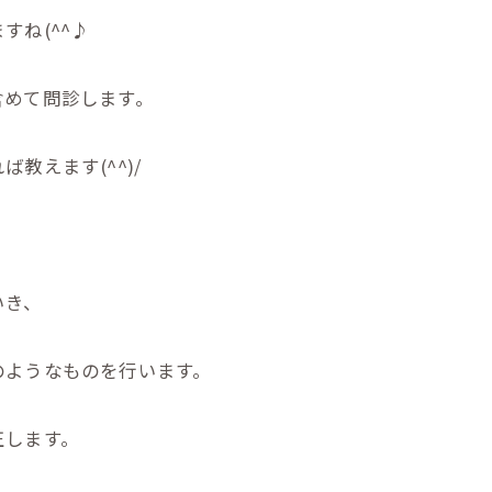
すね(^^♪
含めて問診します。
教えます(^^)/
いき、
のようなものを行います。
正します。