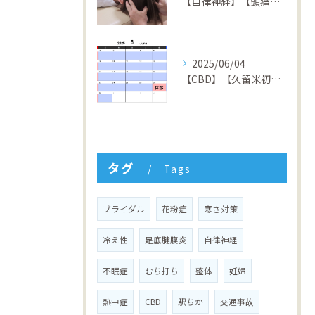
【自律神経】【頭痛】【倦怠感】【不安症】【パニック障害】【久留米】【整骨院】
2025/06/04
【CBD】【久留米初】【矯正】【交通事故】【筋膜リリース】【久留米】【整骨院】ZEN駅前整骨院
タグ
Tags
ブライダル
花粉症
寒さ対策
冷え性
足底腱膜炎
自律神経
不眠症
むち打ち
整体
妊婦
熱中症
CBD
駅ちか
交通事故