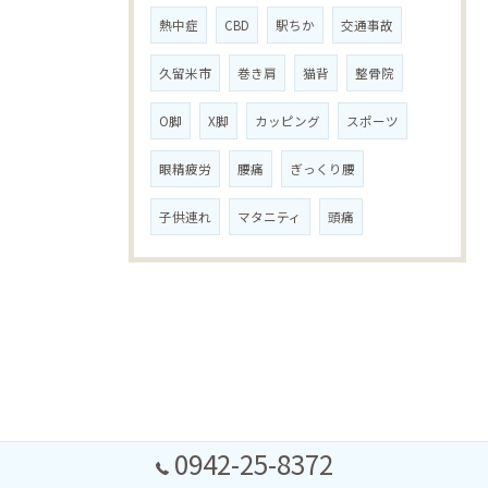
熱中症
CBD
駅ちか
交通事故
久留米市
巻き肩
猫背
整骨院
O脚
X脚
カッピング
スポーツ
眼精疲労
腰痛
ぎっくり腰
子供連れ
マタニティ
頭痛
0942-25-8372