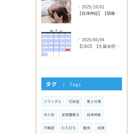
2025/10/01
【自律神経】【頭痛】【倦怠感】【不安症】【パニック障害】【久留米】【整骨院】
2025/06/04
【CBD】【久留米初】【矯正】【交通事故】【筋膜リリース】【久留米】【整骨院】ZEN駅前整骨院
タグ
Tags
ブライダル
花粉症
寒さ対策
冷え性
足底腱膜炎
自律神経
不眠症
むち打ち
整体
妊婦