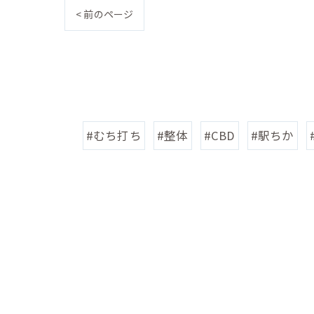
< 前のページ
#むち打ち
#整体
#CBD
#駅ちか