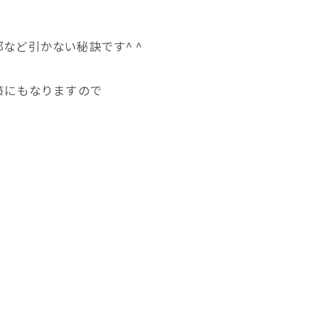
など引かない秘訣です^ ^
策にもなりますので