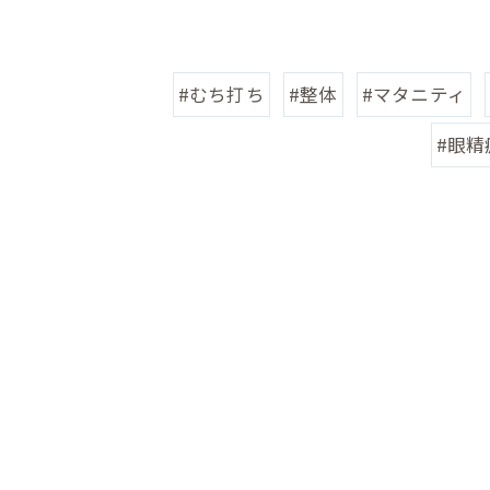
#むち打ち
#整体
#マタニティ
#眼精