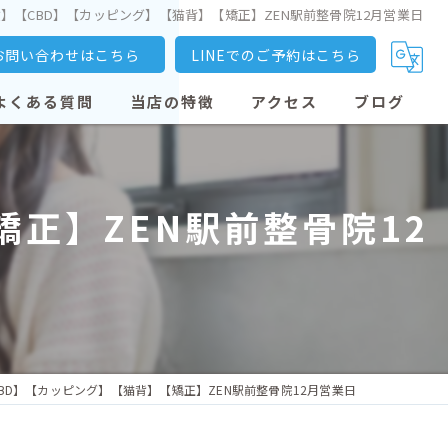
】【CBD】【カッピング】【猫背】【矯正】ZEN駅前整骨院12月営業日
お問い合わせはこちら
LINEでのご予約はこちら
よくある質問
当店の特徴
アクセス
ブログ
大善寺駅の整骨院
正】ZEN駅前整骨院12
交通事故
骨盤矯正
産後矯正
猫背
BD】【カッピング】【猫背】【矯正】ZEN駅前整骨院12月営業日