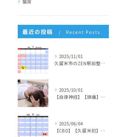
猫背
最近の投稿
Recent Posts
2025/11/01
久留米市のZEN駅前整骨院 4周年キャンペーン開催中！回数券１０％OFF&初回半額体験実施中！
2025/10/01
【自律神経】【頭痛】【倦怠感】【不安症】【パニック障害】【久留米】【整骨院】
2025/06/04
【CBD】【久留米初】【矯正】【交通事故】【筋膜リリース】【久留米】【整骨院】ZEN駅前整骨院