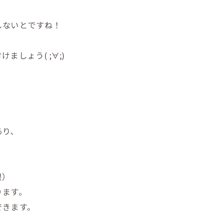
しないとですね！
しょう( ;∀;)
あり、
根）
ります。
できます。