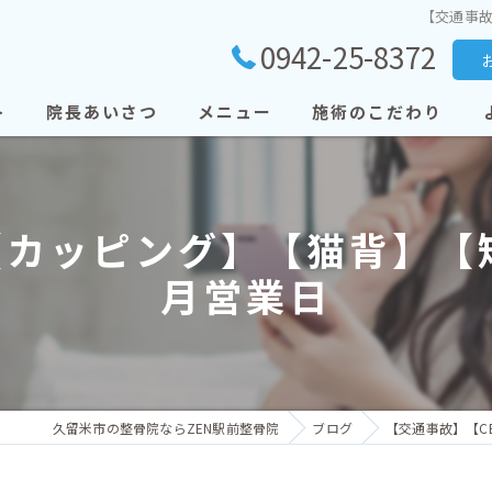
【交通事故
0942-25-8372
ト
院長あいさつ
メニュー
施術のこだわり
【カッピング】【猫背】【矯
月営業日
久留米市の整骨院ならZEN駅前整骨院
ブログ
【交通事故】【C