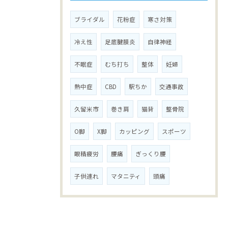
ブライダル
花粉症
寒さ対策
冷え性
足底腱膜炎
自律神経
不眠症
むち打ち
整体
妊婦
熱中症
CBD
駅ちか
交通事故
久留米市
巻き肩
猫背
整骨院
O脚
X脚
カッピング
スポーツ
眼精疲労
腰痛
ぎっくり腰
子供連れ
マタニティ
頭痛