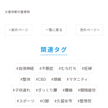
大善寺駅の整骨院
< 前のページ
一覧に戻る
次のページ >
関連タグ
#自律神経
#不眠症
#むち打ち
#妊婦
#整体
#CBD
#頭痛
#マタニティ
#子供連れ
#ぎっくり腰
#腰痛
#眼精疲労
#スポーツ
#O脚
#久留米市
#整骨院