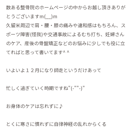
数ある整骨院のホームページの中からお越し頂きありが
とうござい
ますm(__)m
久留米周辺で肩・腰・膝の痛みや違和感はもちろん、ス
ポーツ障害
(怪我)や交通事故によるむち打ち、妊婦さん
のケア、
産後の骨盤矯正などのお悩みに少しでも役に立
てればと思って書い
てます^ ^
いよいよ１２月になり師走というだけあって
忙しく過ぎていく時期ですね"(-""-)"
お身体のケアは忘れずに♪
とくに寒さに慣れずに自律神経の乱れからくる