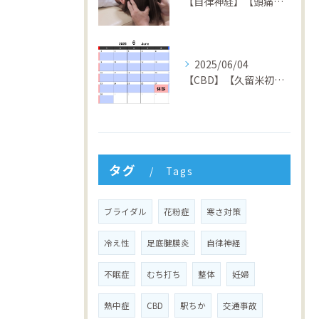
【自律神経】【頭痛】【倦怠感】【不安症】【パニック障害】【久留米】【整骨院】
2025/06/04
【CBD】【久留米初】【矯正】【交通事故】【筋膜リリース】【久留米】【整骨院】ZEN駅前整骨院
タグ
Tags
ブライダル
花粉症
寒さ対策
冷え性
足底腱膜炎
自律神経
不眠症
むち打ち
整体
妊婦
熱中症
CBD
駅ちか
交通事故