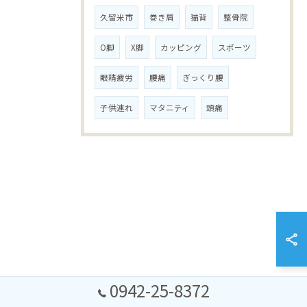
久留米市
巻き肩
猫背
整骨院
O脚
X脚
カッピング
スポーツ
眼精疲労
腰痛
ぎっくり腰
子供連れ
マタニティ
頭痛
0942-25-8372