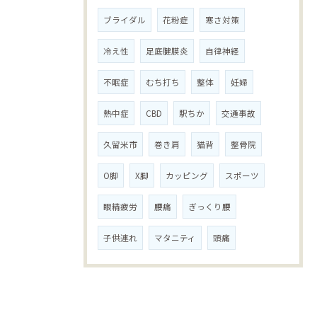
ブライダル
花粉症
寒さ対策
冷え性
足底腱膜炎
自律神経
不眠症
むち打ち
整体
妊婦
熱中症
CBD
駅ちか
交通事故
久留米市
巻き肩
猫背
整骨院
O脚
X脚
カッピング
スポーツ
眼精疲労
腰痛
ぎっくり腰
子供連れ
マタニティ
頭痛