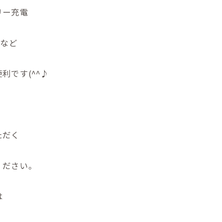
リー充電
プなど
利です(^^♪
ただく
ください。
は