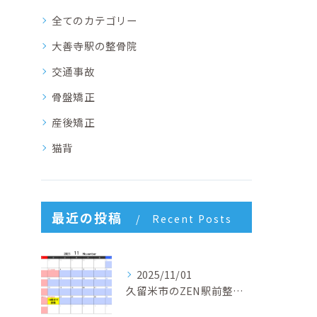
全てのカテゴリー
大善寺駅の整骨院
交通事故
骨盤矯正
産後矯正
猫背
最近の投稿
Recent Posts
2025/11/01
久留米市のZEN駅前整骨院 4周年キャンペーン開催中！回数券１０％OFF&初回半額体験実施中！