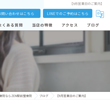
【9月営業日のご案内】
お問い合わせはこちら
LINEでのご予約はこちら
よくある質問
当店の特徴
アクセス
ブログ
大善寺駅の整骨院
交通事故
骨盤矯正
産後矯正
猫背
骨院ならZEN駅前整骨院
ブログ
【9月営業日のご案内】