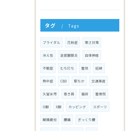
タグ
Tags
ブライダル
花粉症
寒さ対策
冷え性
足底腱膜炎
自律神経
不眠症
むち打ち
整体
妊婦
熱中症
CBD
駅ちか
交通事故
久留米市
巻き肩
猫背
整骨院
O脚
X脚
カッピング
スポーツ
眼精疲労
腰痛
ぎっくり腰