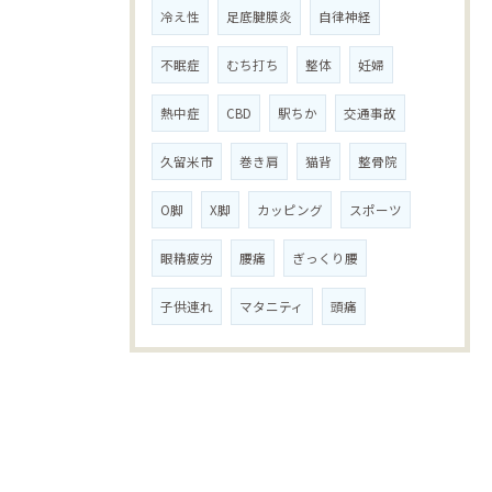
冷え性
足底腱膜炎
自律神経
不眠症
むち打ち
整体
妊婦
熱中症
CBD
駅ちか
交通事故
久留米市
巻き肩
猫背
整骨院
O脚
X脚
カッピング
スポーツ
眼精疲労
腰痛
ぎっくり腰
子供連れ
マタニティ
頭痛